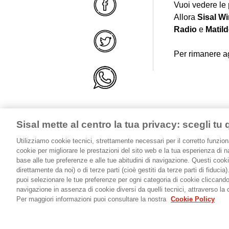
Vuoi vedere le
Allora
Sisal Wi
Radio
e
Matild
Per rimanere ag
Sisal mette al centro la tua privacy: scegli tu 
Utilizziamo cookie tecnici, strettamente necessari per il corretto funzi
cookie per migliorare le prestazioni del sito web e la tua esperienza di n
Calendario Eventi
base alle tue preferenze e alle tue abitudini di navigazione. Questi cook
News
Diventa pa
direttamente da noi) o di terze parti (cioè gestiti da terze parti di fiduci
puoi selezionare le tue preferenze per ogni categoria di cookie cliccand
navigazione in assenza di cookie diversi da quelli tecnici, attraverso la 
Per maggiori informazioni puoi consultare la nostra
Cookie Policy
WIDESCREEN
In tutti i Sisal Wincity puoi assistere ai principa