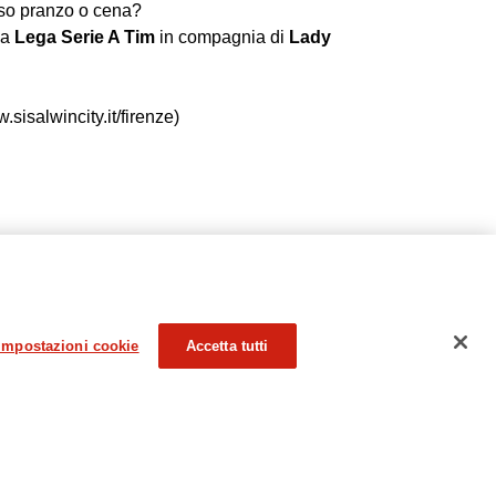
oso pranzo o cena?
la
Lega Serie A Tim
in compagnia di
Lady
sisalwincity.it/firenze)
Trova punti vendita Sisal
Sisal Wincity
Impostazioni cookie
Accetta tutti