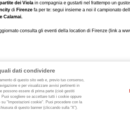
partite dei Viola
in compagnia e gustarti nel frattempo un gust
ncity
di
Firenze
fa per te: segui insieme a noi il campionato del
e Calamai.
giornato consulta gli eventi della location di Firenze (link a www.
quali dati condividere
onamento di questo sito web e, previo tuo consenso,
avigazione e per visualizzare avvisi pertinenti in
Ristorazione
Giochi
Servizi
Cerca un Sisal Wincity
ie possono essere di prima parte (cioè gestiti
rtner
a). Puoi scegliere se accettare tutti i cookie oppure
o su "Impostazioni cookie". Puoi procedere con la
chiusura di questo banner (cliccando sulla “X”).
li