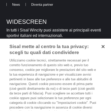
News
Diventa partner
WIDESCREEN
In tutti i Sisal Wincity puoi assistere ai principali eventi
sportivi italiani ed internazionali.
Sisal mette al centro la tua privacy:
SCOPRI
scegli tu quali dati condividere
Utilizziamo cookie tecnici, strettamente necessari per il
corretto funzionamento di questo sito web e, previo tuo
consenso, cookie per migliorare le prestazioni del sito web e
la tua esperienza di navigazione e per visualizzare avvisi
pertinenti in base alle tue preferenze e alle tue abitudini di
IL GIOCO È VIETATO AI MINORI
navigazione. Questi cookie possono essere di prima parte
E PUÒ CAUSARE DIPENDENZA PATOLOGICA
(cioè gestiti direttamente da noi) o di terze parti (cioè gestiti
da terze parti di fiducia). Puoi scegliere se accettare tutti i
cookie oppure puoi selezionare le tue preferenze per ogni
categoria di cookie cliccando su "Impostazioni cookie". Puoi
Sisal Italia S.p.A | Partita I.V.A 02433760135
procedere con la navigazione in assenza di cookie diversi
Tutti i diritti sono riservati.