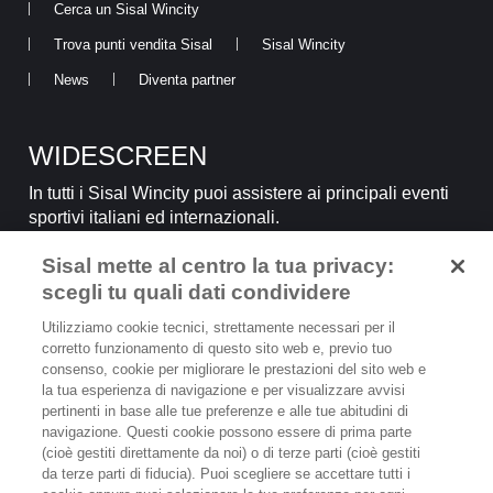
Cerca un Sisal Wincity
Trova punti vendita Sisal
Sisal Wincity
News
Diventa partner
WIDESCREEN
In tutti i Sisal Wincity puoi assistere ai principali eventi
sportivi italiani ed internazionali.
Sisal mette al centro la tua privacy:
SCOPRI
scegli tu quali dati condividere
Utilizziamo cookie tecnici, strettamente necessari per il
corretto funzionamento di questo sito web e, previo tuo
consenso, cookie per migliorare le prestazioni del sito web e
la tua esperienza di navigazione e per visualizzare avvisi
pertinenti in base alle tue preferenze e alle tue abitudini di
IL GIOCO È VIETATO AI MINORI
navigazione. Questi cookie possono essere di prima parte
E PUÒ CAUSARE DIPENDENZA PATOLOGICA
(cioè gestiti direttamente da noi) o di terze parti (cioè gestiti
da terze parti di fiducia). Puoi scegliere se accettare tutti i