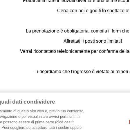
Potrai ammirare il ledwall diventare una tela e scoprir
Cena con noi e goditi lo spettacolo!
La prenotazione è obbligatoria, compila il form che 
Affrettati, i posti sono limitati!
Verrai ricontattato telefonicamente per conferma della
Ti ricordiamo che l'ingresso è vietato ai minori
quali dati condividere
onamento di questo sito web e, previo tuo consenso,
avigazione e per visualizzare avvisi pertinenti in
ie possono essere di prima parte (cioè gestiti
a). Puoi scegliere se accettare tutti i cookie oppure
TUTTI GLI EVENTI