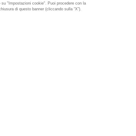
o su "Impostazioni cookie". Puoi procedere con la
chiusura di questo banner (cliccando sulla “X”).
Ristorazione
Giochi
Servizi
Cerca un Sisal Wincity
rtner
li