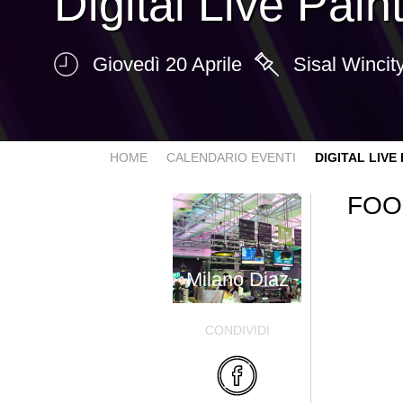
Digital Live Pain
Giovedì 20 Aprile
Sisal Wincit
HOME
CALENDARIO EVENTI
DIGITAL LIVE
FOO
Milano Diaz
CONDIVIDI