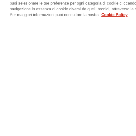
puoi selezionare le tue preferenze per ogni categoria di cookie cliccand
navigazione in assenza di cookie diversi da quelli tecnici, attraverso la 
Per maggiori informazioni puoi consultare la nostra
Cookie Policy
Calendario Eventi
News
Diventa pa
WIDESCREEN
In tutti i Sisal Wincity puoi assistere ai principa
eventi sportivi italiani ed internazionali.
SCOPRI
Sisal Italia S.p.A | Partita I.V.A 02433760135